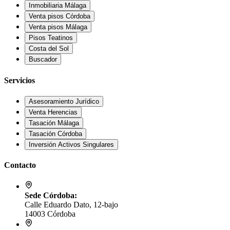
Inmobiliaria Málaga
Venta pisos Córdoba
Venta pisos Málaga
Pisos Teatinos
Costa del Sol
Buscador
Servicios
Asesoramiento Jurídico
Venta Herencias
Tasación Málaga
Tasación Córdoba
Inversión Activos Singulares
Contacto
Sede Córdoba:
Calle Eduardo Dato, 12-bajo
14003 Córdoba