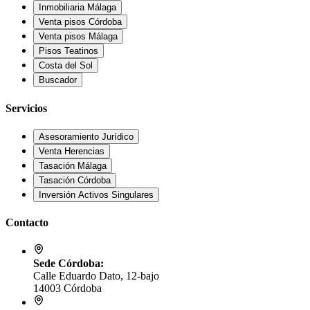
Inmobiliaria Málaga
Venta pisos Córdoba
Venta pisos Málaga
Pisos Teatinos
Costa del Sol
Buscador
Servicios
Asesoramiento Jurídico
Venta Herencias
Tasación Málaga
Tasación Córdoba
Inversión Activos Singulares
Contacto
Sede Córdoba:
Calle Eduardo Dato, 12-bajo
14003 Córdoba